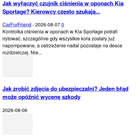
Jak wyłączyć czujnik ciśnienia w oponach Kia
Sportage? Kierowcy często szukają...
CarForFriend
-
2026-08-07
0
Kontrolka ciśnienia w oponach w Kia Sportage potrafi
irytować, szczególnie gdy wszystkie koła zostały już
napompowane, a ostrzeżenie nadal pozostaje na desce
rozdzielczej. Nie...
Jak zrobić zdjęcia do ubezpieczalni? Jeden błąd
może opóźnić wycenę szkody
2026-08-06