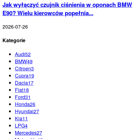
Jak wyłączyć czujnik ciśnienia w oponach BMW
E90? Wielu kierowców popełnia...
2026-07-26
Kategorie
Audi
52
BMW
49
Citroen
3
Cupra
19
Dacia
17
Fiat
18
Ford
31
Honda
26
Hyundai
27
Kia
11
LPG
4
Mercedes
27