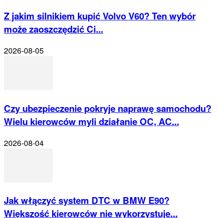
Z jakim silnikiem kupić Volvo V60? Ten wybór
może zaoszczędzić Ci...
2026-08-05
Czy ubezpieczenie pokryje naprawę samochodu?
Wielu kierowców myli działanie OC, AC...
2026-08-04
Jak włączyć system DTC w BMW E90?
Większość kierowców nie wykorzystuje...