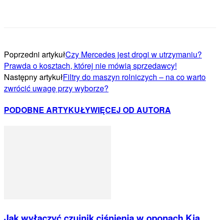
Poprzedni artykuł
Czy Mercedes jest drogi w utrzymaniu?
Prawda o kosztach, której nie mówią sprzedawcy!
Następny artykuł
Filtry do maszyn rolniczych – na co warto
zwrócić uwagę przy wyborze?
PODOBNE ARTYKUŁY
WIĘCEJ OD AUTORA
Jak wyłączyć czujnik ciśnienia w oponach Kia