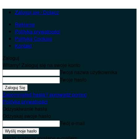
Zaloguj się / Dołącz
Reklama
Polityka prywatności
Polityka Cookies
Kontakt
Zaloguj
Witamy! Zaloguj się na swoje konto
Twoja nazwa użytkownika
Twoje hasło
Zapomniałeś hasła? sprowadź pomoc
Polityka prywatności
Odzyskiwanie hasła
Odzyskaj swoje hasło
Twój e-mail
Hasło zostanie wysłane e-mailem.