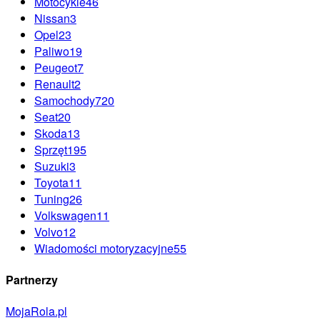
Motocykle
46
Nissan
3
Opel
23
Paliwo
19
Peugeot
7
Renault
2
Samochody
720
Seat
20
Skoda
13
Sprzęt
195
Suzuki
3
Toyota
11
Tuning
26
Volkswagen
11
Volvo
12
Wiadomości motoryzacyjne
55
Partnerzy
MojaRola.pl