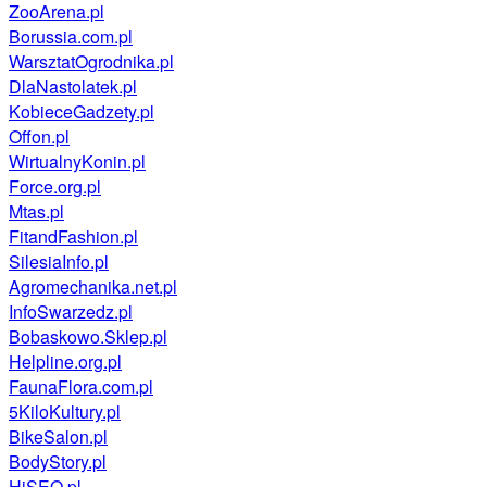
ZooArena.pl
Borussia.com.pl
WarsztatOgrodnika.pl
DlaNastolatek.pl
KobieceGadzety.pl
Offon.pl
WirtualnyKonin.pl
Force.org.pl
Mtas.pl
FitandFashion.pl
SilesiaInfo.pl
Agromechanika.net.pl
InfoSwarzedz.pl
Bobaskowo.Sklep.pl
Helpline.org.pl
FaunaFlora.com.pl
5KiloKultury.pl
BikeSalon.pl
BodyStory.pl
HiSEO.pl